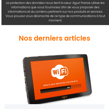
La protection des données nous tient à cœur. Aguri France utilise les
informations que vous fournissez afin de vous proposer des
informations et du contenu pertinent sur nos produits et services.
Vous pouvez vous désinscrire de ce type de communications à tout
moment.
Nos derniers articles